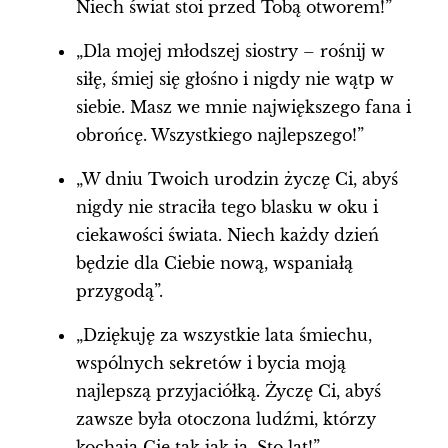
Niech świat stoi przed Tobą otworem!”
„Dla mojej młodszej siostry – rośnij w
siłę, śmiej się głośno i nigdy nie wątp w
siebie. Masz we mnie największego fana i
obrońcę. Wszystkiego najlepszego!”
„W dniu Twoich urodzin życzę Ci, abyś
nigdy nie straciła tego blasku w oku i
ciekawości świata. Niech każdy dzień
będzie dla Ciebie nową, wspaniałą
przygodą”.
„Dziękuję za wszystkie lata śmiechu,
wspólnych sekretów i bycia moją
najlepszą przyjaciółką. Życzę Ci, abyś
zawsze była otoczona ludźmi, którzy
kochają Cię tak jak ja. Sto lat!”