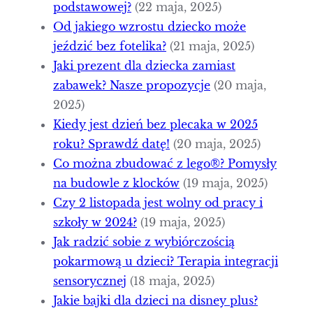
podstawowej?
(22 maja, 2025)
Od jakiego wzrostu dziecko może
jeździć bez fotelika?
(21 maja, 2025)
Jaki prezent dla dziecka zamiast
zabawek? Nasze propozycje
(20 maja,
2025)
Kiedy jest dzień bez plecaka w 2025
roku? Sprawdź datę!
(20 maja, 2025)
Co można zbudować z lego®? Pomysły
na budowle z klocków
(19 maja, 2025)
Czy 2 listopada jest wolny od pracy i
szkoły w 2024?
(19 maja, 2025)
Jak radzić sobie z wybiórczością
pokarmową u dzieci? Terapia integracji
sensorycznej
(18 maja, 2025)
Jakie bajki dla dzieci na disney plus?