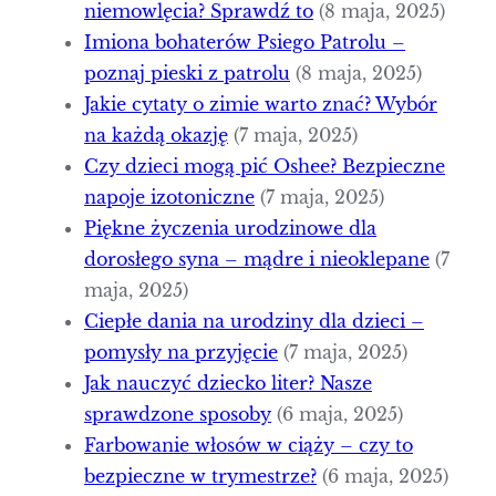
niemowlęcia? Sprawdź to
(8 maja, 2025)
Imiona bohaterów Psiego Patrolu –
poznaj pieski z patrolu
(8 maja, 2025)
Jakie cytaty o zimie warto znać? Wybór
na każdą okazję
(7 maja, 2025)
Czy dzieci mogą pić Oshee? Bezpieczne
napoje izotoniczne
(7 maja, 2025)
Piękne życzenia urodzinowe dla
dorosłego syna – mądre i nieoklepane
(7
maja, 2025)
Ciepłe dania na urodziny dla dzieci –
pomysły na przyjęcie
(7 maja, 2025)
Jak nauczyć dziecko liter? Nasze
sprawdzone sposoby
(6 maja, 2025)
Farbowanie włosów w ciąży – czy to
bezpieczne w trymestrze?
(6 maja, 2025)