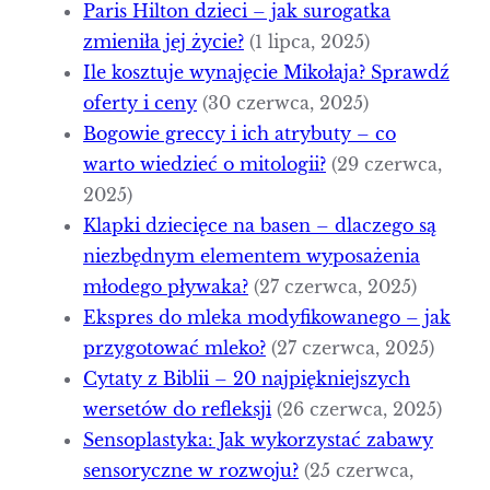
Paris Hilton dzieci – jak surogatka
zmieniła jej życie?
(1 lipca, 2025)
Ile kosztuje wynajęcie Mikołaja? Sprawdź
oferty i ceny
(30 czerwca, 2025)
Bogowie greccy i ich atrybuty – co
warto wiedzieć o mitologii?
(29 czerwca,
2025)
Klapki dziecięce na basen – dlaczego są
niezbędnym elementem wyposażenia
młodego pływaka?
(27 czerwca, 2025)
Ekspres do mleka modyfikowanego – jak
przygotować mleko?
(27 czerwca, 2025)
Cytaty z Biblii – 20 najpiękniejszych
wersetów do refleksji
(26 czerwca, 2025)
Sensoplastyka: Jak wykorzystać zabawy
sensoryczne w rozwoju?
(25 czerwca,