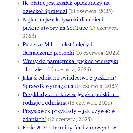
Ile płatne jest zasiłek opiekuńczy na
dziecko? Sprawdź!
(18 czerwca, 2025)
Najładniejsze kołysanki dla dzieci –
piękne utwory na YouTube
(17 czerwca,
2025)
Pasterze Mili – tekst kolędy i
tłumaczenie piosenki
(16 czerwca, 2025)
Wpisy do pamiętnika: piękne wierszyki
dla dzieci
(15 czerwca, 2025)
Jaka średnia na świadectwo z paskiem?
Sprawdź wymagania
(14 czerwca, 2025)
Przykłady zaimków w języku polskim –
rodzaje i odmiana
(13 czerwca, 2025)
Przysłówek przykłady – jak używać w
zdaniach?
(12 czerwca, 2025)
Ferie 2026: Terminy ferii zimowych w