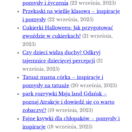
pomysły i życzenia
(22 września, 2025)
Przekąski na wigilię klasową – inspiracje
i pomysły
(22 września, 2025)
Cukierki Halloween: Jak przygotować
gwoździe w cukierkach?
(21 września,
2025)
Czy dzieci widzą duchy? Odkryj
tajemnice dziecięcej percepcji
(21
września, 2025)
Tatuaż mama córka – inspiracje i
pomysły na tatuaże
(20 września, 2025)
park rozrywki Maja land Gdańsk –
poznaj Atrakcje i dowiedź się co warto
zobaczyć?
(19 września, 2025)
Fajne ksywki dla chłopaków – pomysły i
inspiracje
(18 września, 2025)