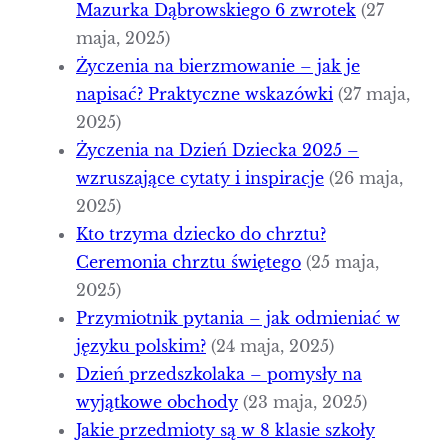
Mazurka Dąbrowskiego 6 zwrotek
(27
maja, 2025)
Życzenia na bierzmowanie – jak je
napisać? Praktyczne wskazówki
(27 maja,
2025)
Życzenia na Dzień Dziecka 2025 –
wzruszające cytaty i inspiracje
(26 maja,
2025)
Kto trzyma dziecko do chrztu?
Ceremonia chrztu świętego
(25 maja,
2025)
Przymiotnik pytania – jak odmieniać w
języku polskim?
(24 maja, 2025)
Dzień przedszkolaka – pomysły na
wyjątkowe obchody
(23 maja, 2025)
Jakie przedmioty są w 8 klasie szkoły