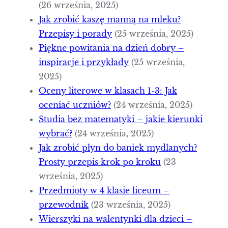
(26 września, 2025)
Jak zrobić kaszę manną na mleku?
Przepisy i porady
(25 września, 2025)
Piękne powitania na dzień dobry –
inspiracje i przykłady
(25 września,
2025)
Oceny literowe w klasach 1-3: Jak
oceniać uczniów?
(24 września, 2025)
Studia bez matematyki – jakie kierunki
wybrać?
(24 września, 2025)
Jak zrobić płyn do baniek mydlanych?
Prosty przepis krok po kroku
(23
września, 2025)
Przedmioty w 4 klasie liceum –
przewodnik
(23 września, 2025)
Wierszyki na walentynki dla dzieci –