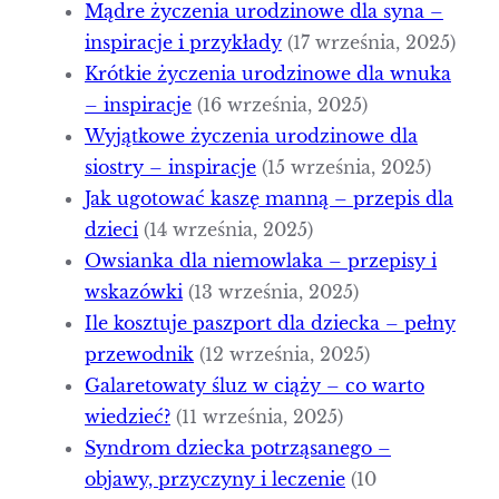
Mądre życzenia urodzinowe dla syna –
inspiracje i przykłady
(17 września, 2025)
Krótkie życzenia urodzinowe dla wnuka
– inspiracje
(16 września, 2025)
Wyjątkowe życzenia urodzinowe dla
siostry – inspiracje
(15 września, 2025)
Jak ugotować kaszę manną – przepis dla
dzieci
(14 września, 2025)
Owsianka dla niemowlaka – przepisy i
wskazówki
(13 września, 2025)
Ile kosztuje paszport dla dziecka – pełny
przewodnik
(12 września, 2025)
Galaretowaty śluz w ciąży – co warto
wiedzieć?
(11 września, 2025)
Syndrom dziecka potrząsanego –
objawy, przyczyny i leczenie
(10