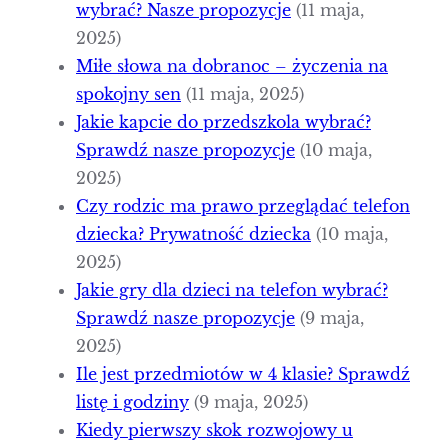
wybrać? Nasze propozycje
(11 maja,
2025)
Miłe słowa na dobranoc – życzenia na
spokojny sen
(11 maja, 2025)
Jakie kapcie do przedszkola wybrać?
Sprawdź nasze propozycje
(10 maja,
2025)
Czy rodzic ma prawo przeglądać telefon
dziecka? Prywatność dziecka
(10 maja,
2025)
Jakie gry dla dzieci na telefon wybrać?
Sprawdź nasze propozycje
(9 maja,
2025)
Ile jest przedmiotów w 4 klasie? Sprawdź
listę i godziny
(9 maja, 2025)
Kiedy pierwszy skok rozwojowy u