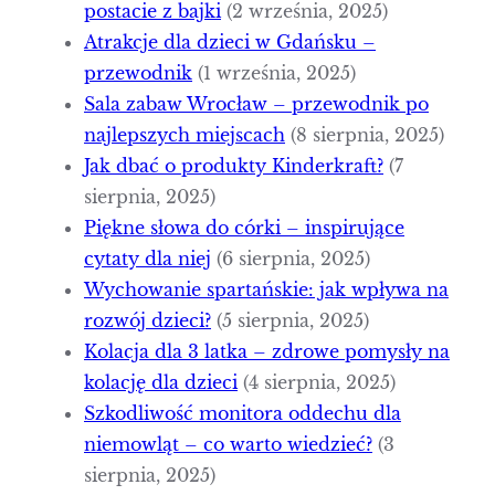
postacie z bajki
(2 września, 2025)
Atrakcje dla dzieci w Gdańsku –
przewodnik
(1 września, 2025)
Sala zabaw Wrocław – przewodnik po
najlepszych miejscach
(8 sierpnia, 2025)
Jak dbać o produkty Kinderkraft?
(7
sierpnia, 2025)
Piękne słowa do córki – inspirujące
cytaty dla niej
(6 sierpnia, 2025)
Wychowanie spartańskie: jak wpływa na
rozwój dzieci?
(5 sierpnia, 2025)
Kolacja dla 3 latka – zdrowe pomysły na
kolację dla dzieci
(4 sierpnia, 2025)
Szkodliwość monitora oddechu dla
niemowląt – co warto wiedzieć?
(3
sierpnia, 2025)