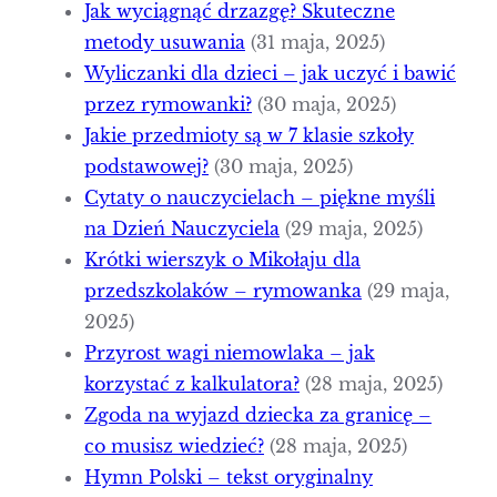
Jak wyciągnąć drzazgę? Skuteczne
metody usuwania
(31 maja, 2025)
Wyliczanki dla dzieci – jak uczyć i bawić
przez rymowanki?
(30 maja, 2025)
Jakie przedmioty są w 7 klasie szkoły
podstawowej?
(30 maja, 2025)
Cytaty o nauczycielach – piękne myśli
na Dzień Nauczyciela
(29 maja, 2025)
Krótki wierszyk o Mikołaju dla
przedszkolaków – rymowanka
(29 maja,
2025)
Przyrost wagi niemowlaka – jak
korzystać z kalkulatora?
(28 maja, 2025)
Zgoda na wyjazd dziecka za granicę –
co musisz wiedzieć?
(28 maja, 2025)
Hymn Polski – tekst oryginalny