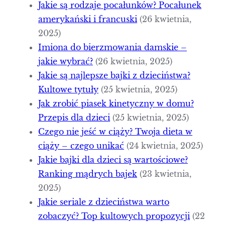
Jakie są rodzaje pocałunków? Pocałunek
amerykański i francuski
(26 kwietnia,
2025)
Imiona do bierzmowania damskie –
jakie wybrać?
(26 kwietnia, 2025)
Jakie są najlepsze bajki z dzieciństwa?
Kultowe tytuły
(25 kwietnia, 2025)
Jak zrobić piasek kinetyczny w domu?
Przepis dla dzieci
(25 kwietnia, 2025)
Czego nie jeść w ciąży? Twoja dieta w
ciąży – czego unikać
(24 kwietnia, 2025)
Jakie bajki dla dzieci są wartościowe?
Ranking mądrych bajek
(23 kwietnia,
2025)
Jakie seriale z dzieciństwa warto
zobaczyć? Top kultowych propozycji
(22