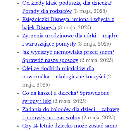
Od kiedy kłaść poduszkę dla dziecka?
Porady dla rodziców
(3 maja, 2025)
Księżniczki Disneya: imiona i zdjęcia z
bajek Disney'a
(3 maja, 2025)
Życzenia urodzinowe dla córki – mądre
i wzruszające pomysły
(3 maja, 2025)
Jak wyciszyć niemowlaka przed snem?
Sprawdź nasze sposoby
(2 maja, 2025)
Olej ze słodkich migdałów dla
noworodka – ekologiczne korzyści
(2
maja, 2025)
Co na kaszel u dziecka? Sprawdzone
syropy i leki
(2 maja, 2025)
Zadania do balonów dla dzieci – zabawy
i pomysły na czas wolny
(2 maja, 2025)
Czy 14-letnie dziecko może zostać samo