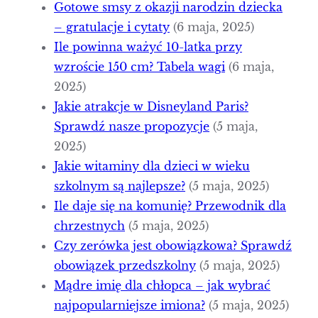
Gotowe smsy z okazji narodzin dziecka
– gratulacje i cytaty
(6 maja, 2025)
Ile powinna ważyć 10-latka przy
wzroście 150 cm? Tabela wagi
(6 maja,
2025)
Jakie atrakcje w Disneyland Paris?
Sprawdź nasze propozycje
(5 maja,
2025)
Jakie witaminy dla dzieci w wieku
szkolnym są najlepsze?
(5 maja, 2025)
Ile daje się na komunię? Przewodnik dla
chrzestnych
(5 maja, 2025)
Czy zerówka jest obowiązkowa? Sprawdź
obowiązek przedszkolny
(5 maja, 2025)
Mądre imię dla chłopca – jak wybrać
najpopularniejsze imiona?
(5 maja, 2025)