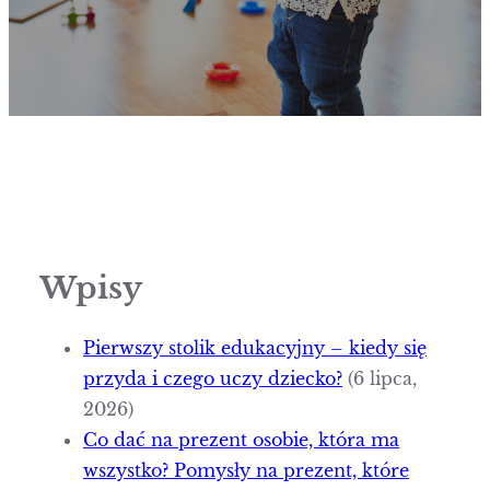
Wpisy
Pierwszy stolik edukacyjny – kiedy się
przyda i czego uczy dziecko?
(6 lipca,
2026)
Co dać na prezent osobie, która ma
wszystko? Pomysły na prezent, które