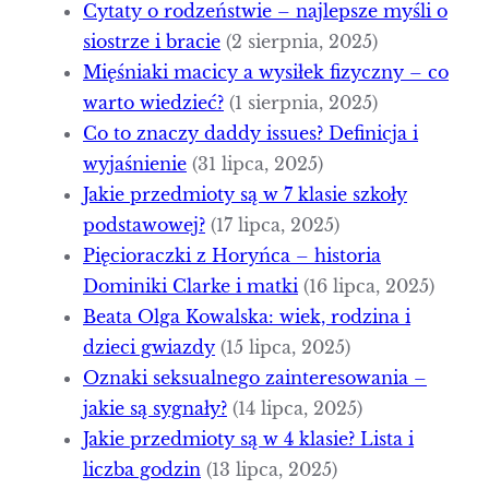
Cytaty o rodzeństwie – najlepsze myśli o
siostrze i bracie
(2 sierpnia, 2025)
Mięśniaki macicy a wysiłek fizyczny – co
warto wiedzieć?
(1 sierpnia, 2025)
Co to znaczy daddy issues? Definicja i
wyjaśnienie
(31 lipca, 2025)
Jakie przedmioty są w 7 klasie szkoły
podstawowej?
(17 lipca, 2025)
Pięcioraczki z Horyńca – historia
Dominiki Clarke i matki
(16 lipca, 2025)
Beata Olga Kowalska: wiek, rodzina i
dzieci gwiazdy
(15 lipca, 2025)
Oznaki seksualnego zainteresowania –
jakie są sygnały?
(14 lipca, 2025)
Jakie przedmioty są w 4 klasie? Lista i
liczba godzin
(13 lipca, 2025)