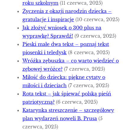
roku szkolnym
(11 czerwca, 2025)
Życzenia z okazji narodzin dziecka –
gratulacje i inspiracje
(10 czerwca, 2025)
Jak złożyć wniosek o 300 plus na
wyprawkę? Sprawdź!
(9 czerwca, 2025)
Pieski małe dwa tekst – poznaj tekst
piosenki i teledysk
(8 czerwca, 2025)
Wróżka zębuszka – co warto wiedzieć o
zębowej wróżce?
(7 czerwca, 2025)
Miłość do dziecka: piękne cytaty o
miłości i dzieciach
(7 czerwca, 2025)
Rota tekst – jak śpiewać polską pieśń
patriotyczną?
(6 czerwca, 2025)
Katarynka streszczenie – szczegółowy
plan wydarzeń noweli B. Prusa
(5
czerwca, 2025)