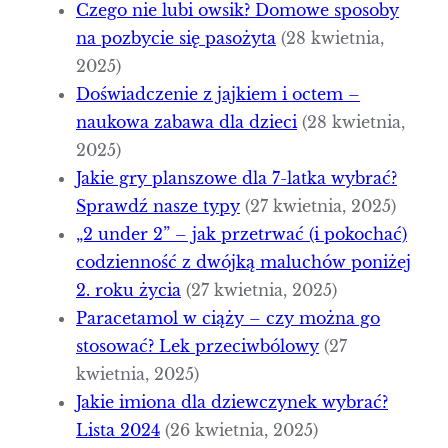
Czego nie lubi owsik? Domowe sposoby
na pozbycie się pasożyta
(28 kwietnia,
2025)
Doświadczenie z jajkiem i octem –
naukowa zabawa dla dzieci
(28 kwietnia,
2025)
Jakie gry planszowe dla 7-latka wybrać?
Sprawdź nasze typy
(27 kwietnia, 2025)
„2 under 2” – jak przetrwać (i pokochać)
codzienność z dwójką maluchów poniżej
2. roku życia
(27 kwietnia, 2025)
Paracetamol w ciąży – czy można go
stosować? Lek przeciwbólowy
(27
kwietnia, 2025)
Jakie imiona dla dziewczynek wybrać?
Lista 2024
(26 kwietnia, 2025)