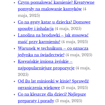
Czym pomalować kamienie? Kreatywne
pomysły na malowanie kamyków
(4
maja, 2025)
Co na gęsty katar u dziecka? Domowe
sposoby i inhalacja
(4 maja, 2025)
Lanolina na brodawki – jak stosować
maść przy karmieniu?
(4 maja, 2025)
Warunek w technikum – co oznacza
jedynka na świadectwie?
(4 maja, 2025)
Koreańskie imiona żeńskie –
najpopularniejsze propozycje
(4 maja,
2025)
Od ilu lat minionki w kinie? Sprawdź
ograniczenia wiekowe
(3 maja, 2025)
Co na kleszcze dla dzieci? Najlepsze
preparaty i porady
(3 maja, 2025)