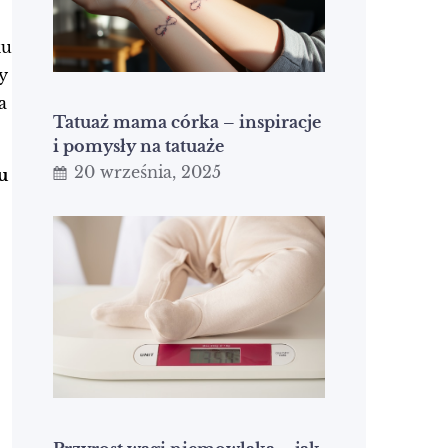
ku
y
a
Tatuaż mama córka – inspiracje
i pomysły na tatuaże
20 września, 2025
u