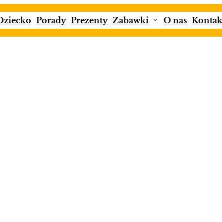
Dziecko
Porady
Prezenty
Zabawki
O nas
Kontak