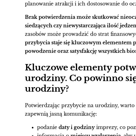
planowanie atrakcji i ich dostosowanie do o
Brak potwierdzenia może skutkować nieoc
siedzących czy niewystarczająca ilość jedzen
zasobów może prowadzić do strat finansowy
przybycia staje się kluczowym elementem 
powodzenie oraz satysfakcję wszystkich bio
Kluczowe elementy potwi
urodziny. Co powinno się
urodziny?
Potwierdzając przybycie na urodziny, warto
zapewnią jasną komunikację:
podanie
daty i godziny
imprezy, co poz
informacja o
miejscu wydarzenia
, aby