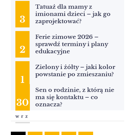
Tatuaż dla mamy z
imionami dzieci – jak go
3
zaprojektować?
paź
Ferie zimowe 2026 –
sprawdź terminy i plany
2
edukacyjne
paź
Zielony i żółty – jaki kolor
powstanie po zmieszaniu?
1
Sen o rodzinie, z którą nie
paź
ma się kontaktu – co
30
oznacza?
wrz