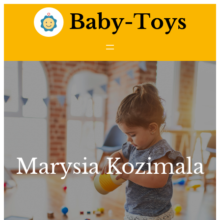
Przejdź
do
treści
Marysia Kozimala