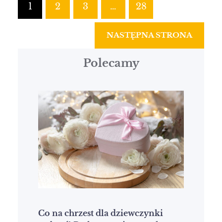
1
2
3
…
28
NASTĘPNA STRONA
Polecamy
Co na chrzest dla dziewczynki