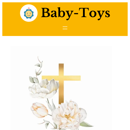
Przejdź
do
treści