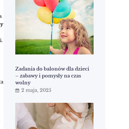
s
zy
i.
Zadania do balonów dla dzieci
– zabawy i pomysły na czas
ta
wolny
2 maja, 2025
a