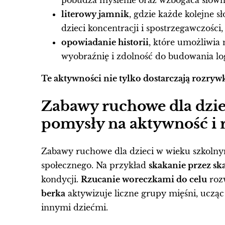
pobudza myślenie oraz wzbogaca słown
literowy jamnik
, gdzie każde kolejne s
dzieci koncentracji i spostrzegawczości,
opowiadanie historii
, które umożliwia
wyobraźnię i zdolność do budowania l
Te aktywności nie tylko dostarczają rozrywk
Zabawy ruchowe dla dzie
pomysły na aktywność i r
Zabawy ruchowe dla dzieci w wieku szkolnym
społecznego. Na przykład
skakanie przez s
kondycji.
Rzucanie woreczkami do celu
rozw
berka
aktywizuje liczne grupy mięśni, ucząc
innymi dziećmi.