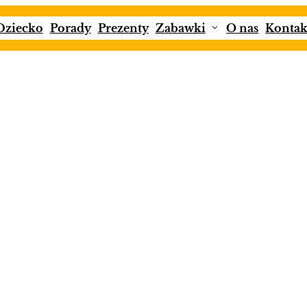
Dziecko
Porady
Prezenty
Zabawki
O nas
Kontak