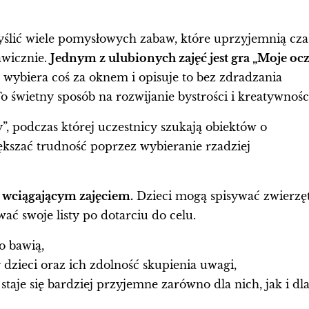
ić wiele pomysłowych zabaw, które uprzyjemnią cza
awicznie.
Jednym z ulubionych zajęć jest gra „Moje oc
 wybiera coś za oknem i opisuje to bez zdradzania
 To świetny sposób na rozwijanie bystrości i kreatywnośc
y”, podczas której uczestnicy szukają obiektów o
ększać trudność poprzez wybieranie rzadziej
wciągającym zajęciem.
Dzieci mogą spisywać zwierzę
ć swoje listy po dotarciu do celu.
o bawią,
zieci oraz ich zdolność skupienia uwagi,
aje się bardziej przyjemne zarówno dla nich, jak i dl