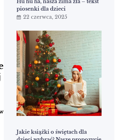
Hu hu ha, nasza zima zła – tekst
c
piosenki dla dzieci
22 czerwca, 2025
e
j
 w
Jakie książki o świętach dla
dzieci wybrać? Nasze propozycje