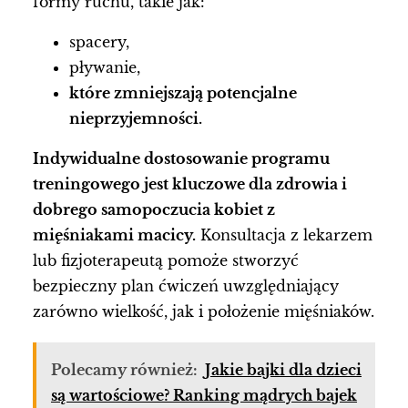
formy ruchu, takie jak:
spacery,
pływanie,
które zmniejszają potencjalne
nieprzyjemności.
Indywidualne dostosowanie programu
treningowego jest kluczowe dla zdrowia i
dobrego samopoczucia kobiet z
mięśniakami macicy.
Konsultacja z lekarzem
lub fizjoterapeutą pomoże stworzyć
bezpieczny plan ćwiczeń uwzględniający
zarówno wielkość, jak i położenie mięśniaków.
Polecamy również:
Jakie bajki dla dzieci
są wartościowe? Ranking mądrych bajek