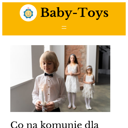
Przejdź
do
treści
Co na komunię dla