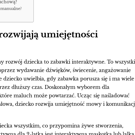
ruchową?
i manualne?
 rozwijają umiejętności
y rozwój dziecka to zabawki interaktywne. To wszystk
poprzez wydawanie dźwięków, świecenie, angażowanie
e dziecko uwielbia, gdy zabawka porusza się i ma wiele
rzez dłuższy czas. Doskonałym wyborem dla
 które maluch może powtarzać. Ucząc się naśladować
słowa, dziecko rozwija umiejętność mowy i komunikacj
iecka wszystkim, co przypomina żywe stworzenia,
wną dla 2-latka jest interaktywna maskotka lub lalka