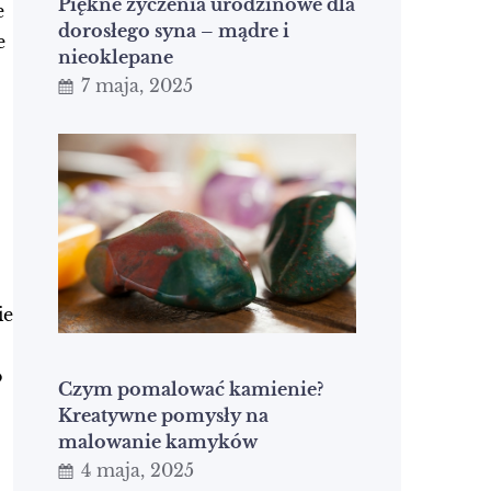
Piękne życzenia urodzinowe dla
e
dorosłego syna – mądre i
e
nieoklepane
7 maja, 2025
ie
o
Czym pomalować kamienie?
Kreatywne pomysły na
malowanie kamyków
4 maja, 2025