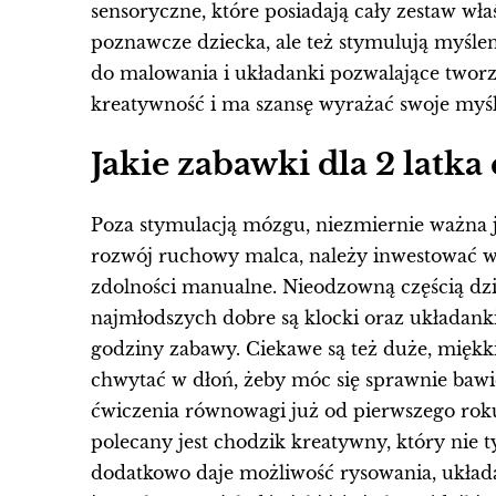
sensoryczne, które posiadają cały zestaw wł
poznawcze dziecka, ale też stymulują myślenie
do malowania i układanki pozwalające tworz
kreatywność i ma szansę wyrażać swoje myśl
Jakie zabawki dla 2 latk
Poza stymulacją mózgu, niezmiernie ważna 
rozwój ruchowy malca, należy inwestować w
zdolności manualne. Nieodzowną częścią dzie
najmłodszych dobre są klocki oraz układank
godziny zabawy. Ciekawe są też duże, miękki
chwytać w dłoń, żeby móc się sprawnie bawi
ćwiczenia równowagi już od pierwszego roku
polecany jest chodzik kreatywny, który nie t
dodatkowo daje możliwość rysowania, układa