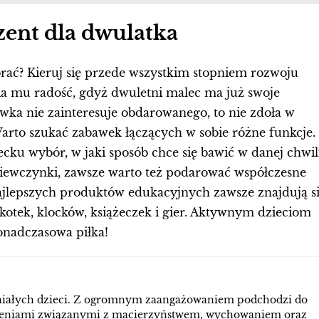
zent dla dwulatka
ybrać? Kieruj się przede wszystkim stopniem rozwoju
wia mu radość, gdyż dwuletni malec ma już swoje
awka nie zainteresuje obdarowanego, to nie zdoła w
arto szukać zabawek łączących w sobie różne funkcje.
ku wybór, w jaki sposób chce się bawić w danej chwili
 dziewczynki, zawsze warto też podarować współczesne
jlepszych produktów edukacyjnych zawsze znajdują s
kotek, klocków, książeczek i gier. Aktywnym dzieciom
onadczasowa piłka!
aniałych dzieci. Z ogromnym zaangażowaniem podchodzi do
czeniami związanymi z macierzyństwem, wychowaniem oraz