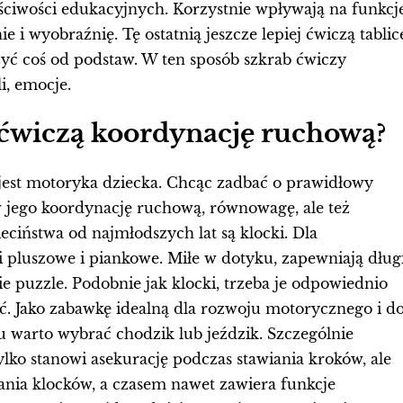
aściwości edukacyjnych. Korzystnie wpływają na funkcj
 i wyobraźnię. Tę ostatnią jeszcze lepiej ćwiczą tablic
yć coś od podstaw. W ten sposób szkrab ćwiczy
i, emocje.
a ćwiczą koordynację ruchową?
jest motoryka dziecka. Chcąc zadbać o prawidłowy
 jego koordynację ruchową, równowagę, ale też
ciństwa od najmłodszych lat są klocki. Dla
i pluszowe i piankowe. Miłe w dotyku, zapewniają dług
e puzzle. Podobnie jak klocki, trzeba je odpowiednio
ć. Jako zabawkę idealną dla rozwoju motorycznego i d
 warto wybrać chodzik lub jeździk. Szczególnie
ylko stanowi asekurację podczas stawiania kroków, ale
nia klocków, a czasem nawet zawiera funkcje