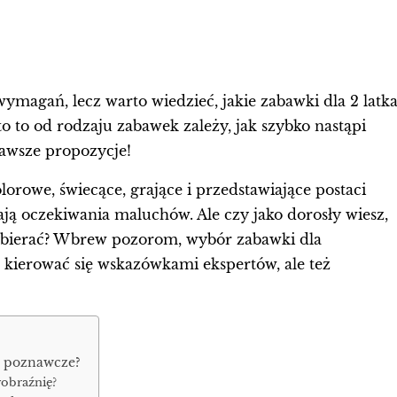
ymagań, lecz warto wiedzieć, jakie zabawki dla 2 latk
 to od rodzaju zabawek zależy, jak szybko nastąpi
awsze propozycje!
orowe, świecące, grające i przedstawiające postaci
ają oczekiwania maluchów. Ale czy jako dorosły wiesz,
wybierać? Wbrew pozorom, wybór zabawki dla
ej kierować się wskazówkami ekspertów, ale też
ci poznawcze?
yobraźnię?