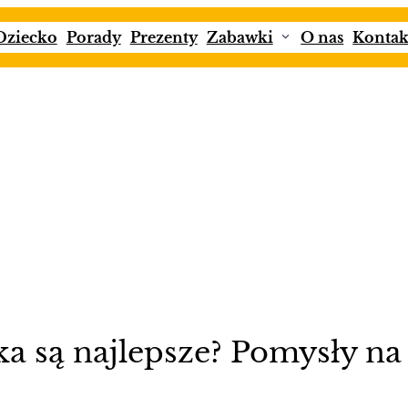
Dziecko
Porady
Prezenty
Zabawki
O nas
Kontak
tka są najlepsze? Pomysły na