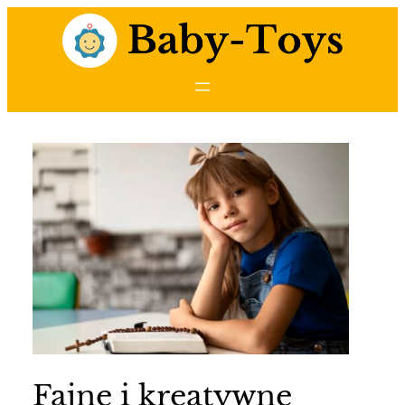
Przejdź
do
treści
Fajne i kreatywne